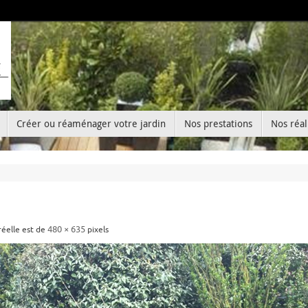
Créer ou réaménager votre jardin
Nos prestations
Nos réal
480 × 635
 réelle est de
pixels