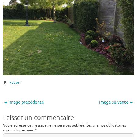
Favori
.
Image précédente
Image suivante
Laisser un commentaire
Votre adresse de messagerie ne sera pas publiée.
Les champs obligatoires
sont indiqués avec
*