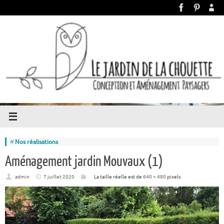
«
Nos réalisations
Aménagement jardin Mouvaux (1)
admin
7 juillet 2020
La taille réelle est de
640 × 480
pixels