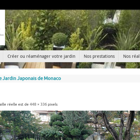
Créer ou réaménager votre jardin
Nos prestations
Nos réal
 le Jardin Japonais de Monaco
448 × 336
aille réelle est de
pixels