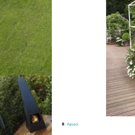
Favori
.