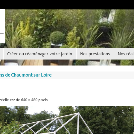
Créer ou réaménager votre jardin
Nos prestations
Nos réal
ins de Chaumont sur Loire
640 × 480
 réelle est de
pixels