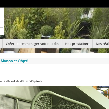
Créer ou réaménager votre jardin
Nos prestations
Nos réal
 Maison et Objet!
480 × 640
lle réelle est de
pixels