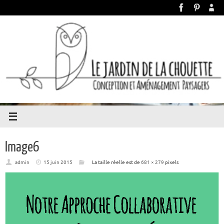
Image6
admin
15 juin 2015
La taille réelle est de
681 × 279
pixels