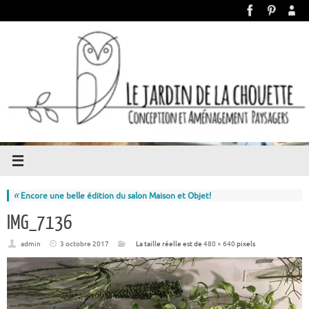
«
Encore une belle édition du salon Maison et Objet!
IMG_7136
admin
3 octobre 2017
La taille réelle est de
480 × 640
pixels