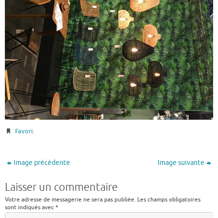
Favori
.
Image précédente
Image suivante
Laisser un commentaire
Votre adresse de messagerie ne sera pas publiée.
Les champs obligatoires
sont indiqués avec
*